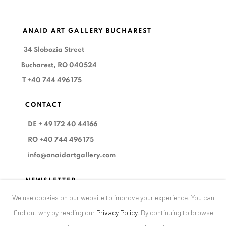
ANAID ART GALLERY BUCHAREST
34 Slobozia Street
Bucharest, RO 040524
T
+40 744 496 175
CONTACT
DE
+ 49 172 40 44166
RO
+40 744 496 175
info@anaidartgallery.com
NEWSLETTER
We use cookies on our website to improve your experience. You can
Join our mailing list
find out why by reading our
Privacy Policy
.
By continuing to browse